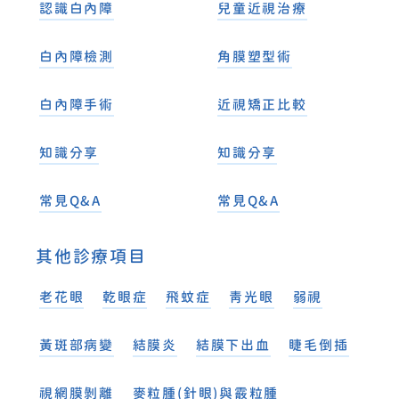
認識白內障
兒童近視治療
白內障檢測
角膜塑型術
白內障手術
近視矯正比較
知識分享
知識分享
常見Q&A
常見Q&A
其他診療項目
老花眼
乾眼症
飛蚊症
青光眼
弱視
黃斑部病變
結膜炎
結膜下出血
睫毛倒插
視網膜剝離
麥粒腫(針眼)與霰粒腫