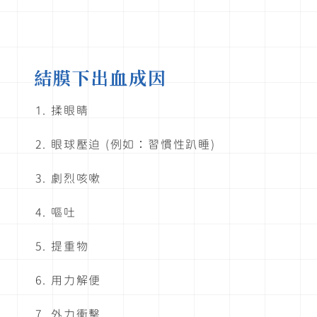
結膜下出血成因
揉眼睛
眼球壓迫 (例如：習慣性趴睡)
劇烈咳嗽
嘔吐
提重物
用力解便
外力衝擊