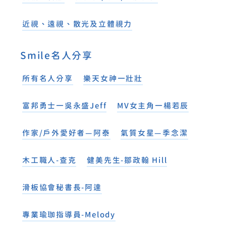
近視、遠視、散光及立體視力
Smile名人分享
所有名人分享
樂天女神一壯壯
富邦勇士一吳永盛Jeff
MV女主角一楊若辰
作家/戶外愛好者—阿泰
氣質女星—季念潔
木工職人-查克
健美先生-鄒政翰 Hill
滑板協會秘書長-阿達
專業瑜珈指導員-Melody