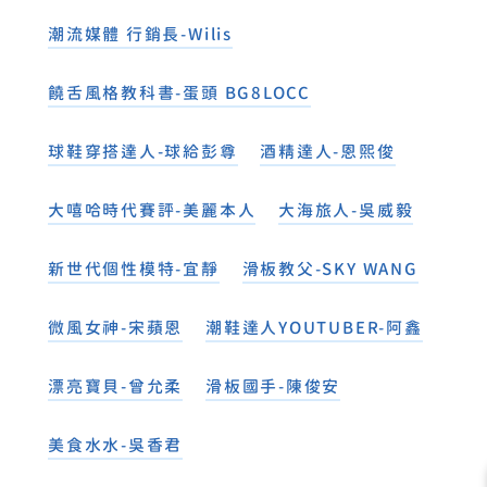
潮流媒體 行銷長-Wilis
饒舌風格教科書-蛋頭 BG8LOCC
球鞋穿搭達人-球給彭尊
酒精達人-恩熙俊
大嘻哈時代賽評-美麗本人
大海旅人-吳威毅
新世代個性模特-宜靜
滑板教父-SKY WANG
微風女神-宋蘋恩
潮鞋達人YOUTUBER-阿鑫
漂亮寶貝-曾允柔
滑板國手-陳俊安
美食水水-吳香君